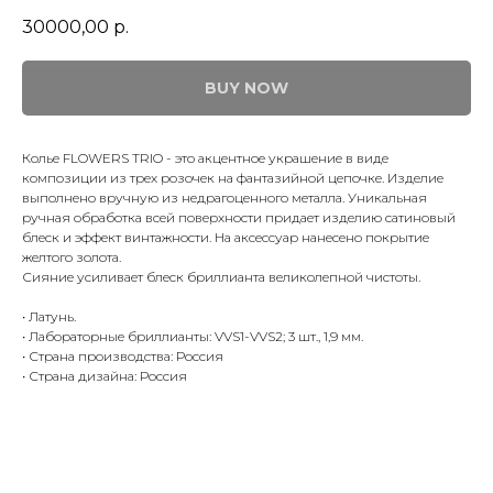
30000,00
р.
BUY NOW
Колье FLOWERS TRIO - это акцентное украшение в виде
композиции из трех розочек на фантазийной цепочке. Изделие
выполнено вручную из недрагоценного металла. Уникальная
ручная обработка всей поверхности придает изделию сатиновый
блеск и эффект винтажности. На аксессуар нанесено покрытие
желтого золота.
Сияние усиливает блеск бриллианта великолепной чистоты.
• Латунь.
• Лабораторные бриллианты: VVS1-VVS2; 3 шт., 1,9 мм.
• Страна производства: Россия
• Страна дизайна: Россия