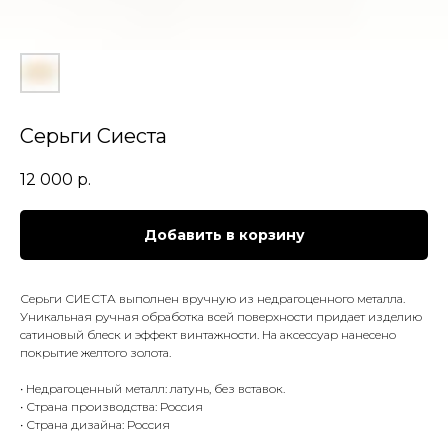
Серьги Сиеста
12 000
р.
Добавить в корзину
Серьги СИЕСТА выполнен вручную из недрагоценного металла.
Уникальная ручная обработка всей поверхности придает изделию
сатиновый блеск и эффект винтажности. На аксессуар нанесено
покрытие желтого золота.
• Недрагоценный металл: латунь, без вставок.
• Страна производства: Россия
• Страна дизайна: Россия