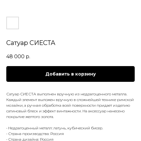
Сатуар СИЕСТА
48 000
р.
Добавить в корзину
Сатуар СИЕСТА выполнен вручную из недрагоценного металла.
Каждый элемент выложен вручную в сложнейшей технике римской
мозайки, а ручная обработка всей поверхности придает изделию
сатиновый блеск и эффект винтажности. На аксессуар нанесено
покрытие желтого золота.
• Недрагоценный металл: латунь, кубический бисер.
• Страна производства: Россия
• Страна дизайна: Россия